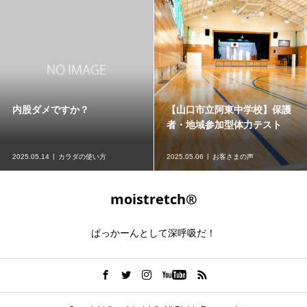
内股ダメですか？
【山口市立阿東中学校】保護
者・地域参加型体力テスト
2025.05.14
カラダの使い方
2025.05.06
お客さまの声
moistretch®︎
ぱっかーんとして深呼吸だ！