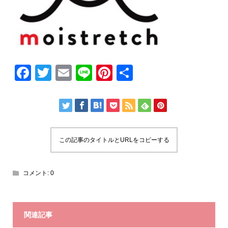
F
T
E
Li
Pi
共
a
wi
m
n
nt
有
c
tt
ail
e
er
e
er
e
b
st
この記事のタイトルとURLをコピーする
o
o
コメント:
0
k
関連記事