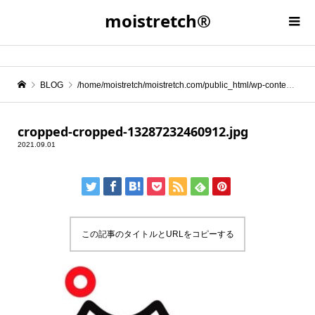
moistretch®︎
BLOG
/home/moistretch/moistretch.com/public_html/wp-content/themes/be_tcd076/template-parts/breadcrumb.php on line
" itemprop="item">
cropped-cropped-13287232460912.jpg
2021.09.01
Warning
: Undefined array key 0 in
/home/moistretch/moistretch.com/public_html/wp-content/themes/be_tcd076/template-parts/breadcrumb.php
Warning
: Attempt to read property "name" on null in
/home/moistretch/moistretch.com/public_html/wp-content/themes/be_tcd076/template-parts/breadcrumb.php
この記事のタイトルとURLをコピーする
cropped-cropped-13287232460912.jpg